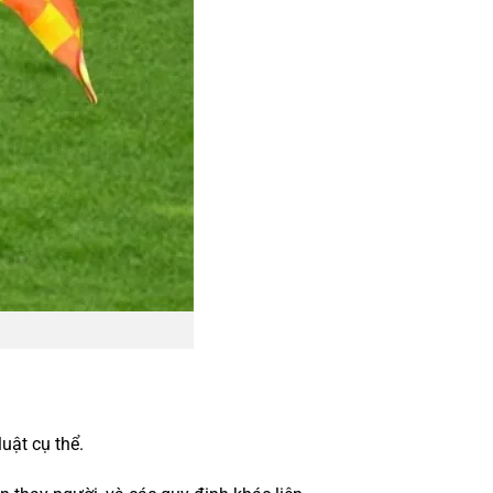
uật cụ thể.