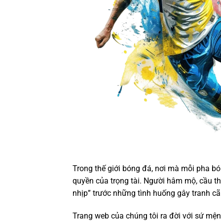
Trong thế giới bóng đá, nơi mà mỗi pha bó
quyền của trọng tài. Người hâm mộ, cầu th
nhịp” trước những tình huống gây tranh cã
Trang web của chúng tôi ra đời với sứ mện