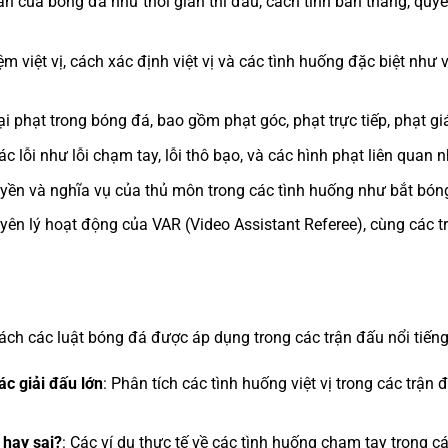
 của bóng đá như thời gian thi đấu, cách tính bàn thắng, quyền
iệm việt vị, cách xác định việt vị và các tình huống đặc biệt như v
i phạt trong bóng đá, bao gồm phạt góc, phạt trực tiếp, phạt gi
ác lỗi như lỗi chạm tay, lỗi thô bạo, và các hình phạt liên quan 
yền và nghĩa vụ của thủ môn trong các tình huống như bắt bóng
uyên lý hoạt động của VAR (Video Assistant Referee), cùng các 
ch các luật bóng đá được áp dụng trong các trận đấu nổi tiếng
ác giải đấu lớn
: Phân tích các tình huống việt vị trong các trậ
 hay sai?
: Các ví dụ thực tế về các tình huống chạm tay trong c