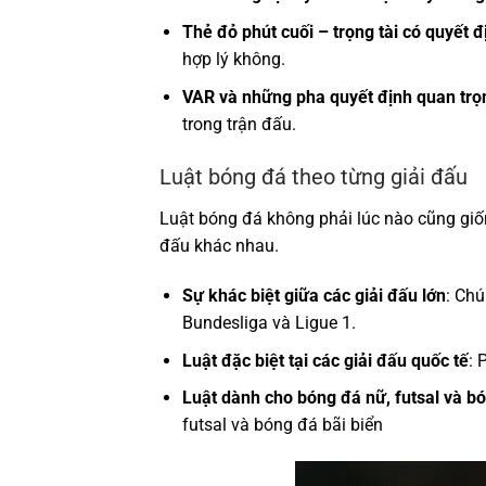
Thẻ đỏ phút cuối – trọng tài có quyết 
hợp lý không.
VAR và những pha quyết định quan trọ
trong trận đấu.
Luật bóng đá theo từng giải đấu
Luật bóng đá không phải lúc nào cũng giống
đấu khác nhau.
Sự khác biệt giữa các giải đấu lớn
: Chú
Bundesliga và Ligue 1.
Luật đặc biệt tại các giải đấu quốc tế
: 
Luật dành cho bóng đá nữ, futsal và bó
futsal và bóng đá bãi biển