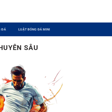
G ĐÁ
LUẬT BÓNG ĐÁ MINI
CHUYÊN SÂU