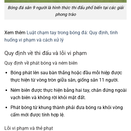
Bóng đá sân 9 người là hình thức thi đấu phổ biến tại các giải
phong trào
Xem thêm
Luật chạm tay trong bóng đá: Quy định, tình
huống vi phạm và cách xử lý
Quy định về thi đấu và lỗi vi phạm
Quy định về phát bóng và ném biên
Bóng phát lên sau bàn thắng hoặc đầu mỗi hiệp được
thực hiện từ vòng tròn giữa sân, giống sân 11 người.
Ném biên được thực hiện bằng hai tay, chân đứng ngoài
vạch biên và không rời khỏi mặt đất.
Phát bóng từ khung thành phải đưa bóng ra khỏi vòng
cấm mới được tính hợp lệ.
Lỗi vi phạm và thẻ phạt