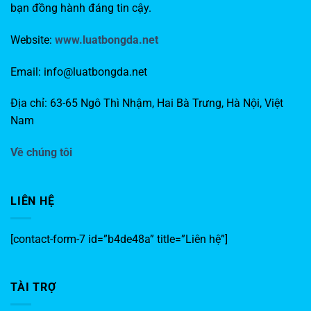
bạn đồng hành đáng tin cậy.
Website:
www.luatbongda.net
Email:
info@luatbongda.net
Địa chỉ: 63-65 Ngô Thì Nhậm, Hai Bà Trưng, Hà Nội, Việt
Nam
Về chúng tôi
LIÊN HỆ
[contact-form-7 id=”b4de48a” title=”Liên hệ”]
TÀI TRỢ