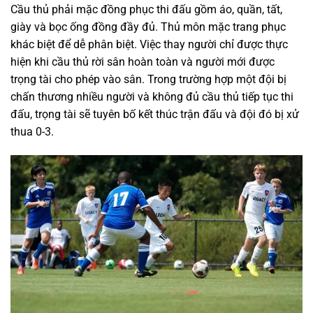
Cầu thủ phải mặc đồng phục thi đấu gồm áo, quần, tất,
giày và bọc ống đồng đầy đủ. Thủ môn mặc trang phục
khác biệt để dễ phân biệt. Việc thay người chỉ được thực
hiện khi cầu thủ rời sân hoàn toàn và người mới được
trọng tài cho phép vào sân. Trong trường hợp một đội bị
chấn thương nhiều người và không đủ cầu thủ tiếp tục thi
đấu, trọng tài sẽ tuyên bố kết thúc trận đấu và đội đó bị xử
thua 0-3.