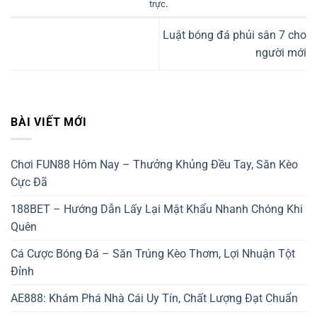
trực
.
Luật bóng đá phủi sân 7 cho
người mới
BÀI VIẾT MỚI
Chơi FUN88 Hôm Nay – Thưởng Khủng Đều Tay, Săn Kèo
Cực Đã
188BET – Hướng Dẫn Lấy Lại Mật Khẩu Nhanh Chóng Khi
Quên
Cá Cược Bóng Đá – Săn Trúng Kèo Thơm, Lợi Nhuận Tột
Đỉnh
AE888: Khám Phá Nhà Cái Uy Tín, Chất Lượng Đạt Chuẩn