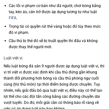
Các lỗi vi phạm cơ bản như đá người, chơi bóng bằng
tay, kéo áo, cản trở được áp dụng tương tự như luật
FIFA
.
Trọng tài có quyền rút thẻ vàng hoặc đỏ tùy theo mức
độ vi phạm.
Cầu thủ bị thẻ đỏ sẽ bị truất quyền thi đấu và không
được thay thế người mới.
Luật việt vị
Nếu luật bóng đá sân 9 người được áp dụng luật việt vị, thì
vị trí việt vị được xác định khi cầu thủ đứng gần khung
thành đối phương hơn bóng và cầu thủ phòng ngự cuối
cùng (trừ thủ môn) tại thời điểm bóng được chuyền. Tuy
nhiên, nếu giải đấu bỏ qua luật việt vị, điều này có thể tạo
lợi thế cho các đội tấn công bằng các đường chuyền dài
vượt tuyến. Do đó, mỗi giải cần có thông báo rõ ràng về
việc có áp dụng luật này hay không.