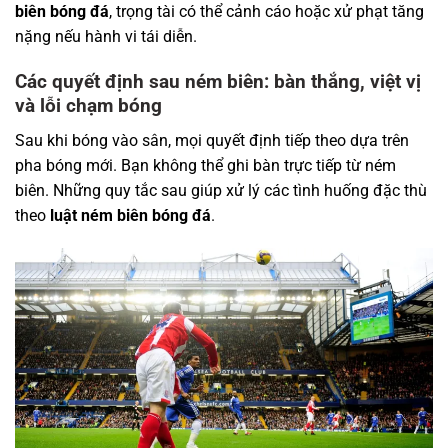
biên bóng đá
, trọng tài có thể cảnh cáo hoặc xử phạt tăng
nặng nếu hành vi tái diễn.
Các quyết định sau ném biên: bàn thắng, việt vị
và lỗi chạm bóng
Sau khi bóng vào sân, mọi quyết định tiếp theo dựa trên
pha bóng mới. Bạn không thể ghi bàn trực tiếp từ ném
biên. Những quy tắc sau giúp xử lý các tình huống đặc thù
theo
luật ném biên bóng đá
.