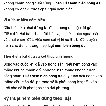
không chạm bóng cuối cùng. Theo
luật ném biên bóng đá
,
không có việt vị trực tiếp từ quả ném biên.
Vị trí thực hiện ném biên
Cầu thủ ném phải đứng tại điểm bóng ra hoặc rất gần
điểm đó. Hai bàn chân đặt trên vạch biên hoặc ngoài sân,
và phải chạm đất. Việc ném sai vị trí có thể bị đổi quyền
ném cho đối phương theo
luật ném biên bóng đá
.
Thời điểm bắt đầu và kết thúc tình huống
Bóng vào cuộc khi đã vào trong sân. Nếu ném bóng vào
thẳng khung thành đối phương, bàn thắng không được
công nhận.
Luật ném biên bóng đá
quy định nếu bóng vào
thẳng cầu môn đối phương sẽ là phát bóng lên; nếu vào
lưới nhà sẽ là phạt góc cho đối phương.
Kỹ thuật ném biên đúng theo luật